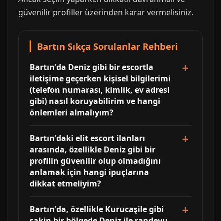
güvenilir profiller üzerinden karar vermelisiniz.
Bartın Sıkça Sorulanlar Rehberi
Bartın'da Deniz gibi bir escortla
iletişime geçerken kişisel bilgilerimi
(telefon numarası, kimlik, ev adresi
gibi) nasıl koruyabilirim ve hangi
önlemleri almalıyım?
Bartın'daki elit escort ilanları
arasında, özellikle Deniz gibi bir
profilin güvenilir olup olmadığını
anlamak için hangi ipuçlarına
dikkat etmeliyim?
Bartın'da, özellikle Kurucaşile gibi
sakin bir bölgede Deniz ile randevu