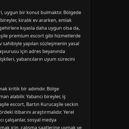
iri, uygun bir konut bulmaktır. Bölgede
 bireyler, kiralık ev ararken, emlak
 şehirlere kıyasla daha uygun olsa da,
ucaşile premium escort gibi hizmetlerde
ev sahibiyle yapılan sözleşmenin yasal
 başvurusu için adres beyanında
şkileri, yabancıların uyum sürecini
mak kritik bir adımdır. Bölge
n alabilir. Yabancı bireyler, iş
ile escort, Bartın Kurucaşile seckin
deki itibarını araştırmalıdır. Yerel
ncı çalışanlar, sosyal medya
urmak için, çalışma saatlerine uymak ve