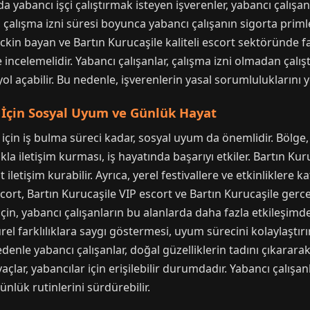
da yabancı işçi çalıştırmak isteyen işverenler, yabancı çalış
alışma izni süresi boyunca yabancı çalışanın sigorta primler
ckin bayan ve Bartın Kurucaşile kaliteli escort sektöründe fa
e incelemelidir. Yabancı çalışanlar, çalışma izni olmadan çal
yol açabilir. Bu nedenle, işverenlerin yasal sorumluluklarını
r İçin Sosyal Uyum ve Günlük Hayat
 için iş bulma süreci kadar, sosyal uyum da önemlidir. Bölge
kla iletişim kurması, iş hayatında başarıyı etkiler. Bartın Kur
tişim kurabilir. Ayrıca, yerel festivallere ve etkinliklere k
escort, Bartın Kurucaşile VIP escort ve Bartın Kurucaşile gerc
için, yabancı çalışanların bu alanlarda daha fazla etkileşim
türel farklılıklara saygı göstermesi, uyum sürecini kolaylaştır
denle yabancı çalışanlar, doğal güzelliklerin tadını çıkararak 
yaçlar, yabancılar için erişilebilir durumdadır. Yabancı çalışa
ünlük rutinlerini sürdürebilir.