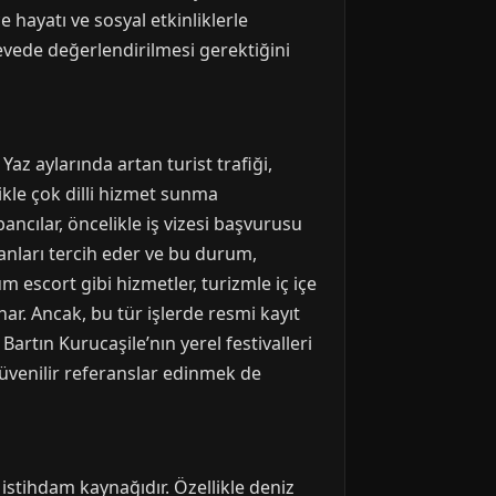
 hayatı ve sosyal etkinliklerle
rçevede değerlendirilmesi gerektiğini
Yaz aylarında artan turist trafiği,
likle çok dilli hizmet sunma
ncılar, öncelikle iş vizesi başvurusu
şanları tercih eder ve bu durum,
um escort gibi hizmetler, turizmle iç içe
ar. Ancak, bu tür işlerde resmi kayıt
Bartın Kurucaşile’nın yerel festivalleri
 güvenilir referanslar edinmek de
r istihdam kaynağıdır. Özellikle deniz