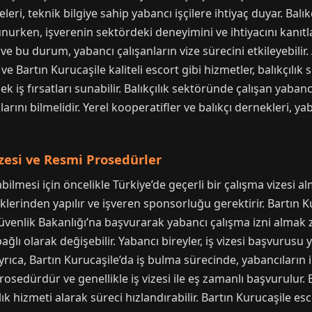
neleri, teknik bilgiye sahip yabancı işçilere ihtiyaç duyar. Bal
nurken, işverenin sektördeki deneyimini ve ihtiyacını kanıtl
r ve bu durum, yabancı çalışanların vize sürecini etkileyebilir
ve Bartın Kurucaşile kaliteli escort gibi hizmetler, balıkçılı
 iş fırsatları sunabilir. Balıkçılık sektöründe çalışan yabancı
rını bilmelidir. Yerel kooperatifler ve balıkçı dernekleri, yaba
zesi ve Resmi Prosedürler
bilmesi için öncelikle Türkiye’de geçerli bir çalışma vizesi al
liklerinden yapılır ve işveren sponsorluğu gerektirir. Bartın K
Güvenlik Bakanlığı’na başvurarak yabancı çalışma izni almak 
lı olarak değişebilir. Yabancı bireyler, iş vizesi başvurusu
Ayrıca, Bartın Kurucaşile’da iş bulma sürecinde, yabancıların 
prosedürdür ve genellikle iş vizesi ile eş zamanlı başvurulur.
ık hizmeti alarak süreci hızlandırabilir. Bartın Kurucaşile es