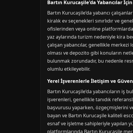
Bartın Kurucaşile'da Yabancılar İç
Bartın Kurucaşile’da yabancı çalışanlar
kiralık ev seçenekleri sınırlıdır ve gene
ofislerinden veya online platformlardan
yaz aylarında turizm nedeniyle kira bed
çalışan yabancılar, genellikle merkezi 
olması ve depozito gibi konuların netle
bulunmak zorundadır, bu nedenle resmi 
olumlu etkileyebilir.
Yerel İşverenlerle İletişim ve Güv
Bartın Kurucaşile’da yabancıların iş bu
işverenleri, genellikle tanıdık referans
başvurusu yaparken, özgeçmişlerini ve 
bayan ve Bartın Kurucaşile kaliteli esco
esnaf ve işletme sahipleriyle yapılan y
platformlarında Bartın Kurucaşile merke