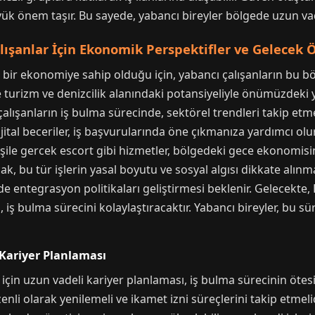
ük önem taşır. Bu sayede, yabancı bireyler bölgede uzun vadeli
lışanlar İçin Ekonomik Perspektifler ve Gelecek 
bir ekonomiye sahip olduğu için, yabancı çalışanların bu b
ikle turizm ve denizcilik alanındaki potansiyeliyle önümüzdeki 
 çalışanların iş bulma sürecinde, sektörel trendleri takip et
dijital beceriler, iş başvurularında öne çıkmanıza yardımcı olu
şile gercek escort gibi hizmetler, bölgedeki gece ekonomisin
ncak, bu tür işlerin yasal boyutu ve sosyal algısı dikkate alınm
de entegrasyon politikaları geliştirmesi beklenir. Gelecekte, 
iş bulma sürecini kolaylaştıracaktır. Yabancı bireyler, bu sür
 Kariyer Planlaması
için uzun vadeli kariyer planlaması, iş bulma sürecinin ötesin
üzenli olarak yenilemeli ve ikamet izni süreçlerini takip etmeli