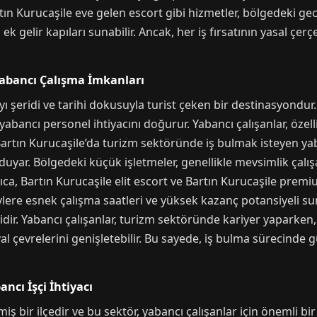
ın Kurucaşile eve gelen escort gibi hizmetler, bölgedeki gece
n ek gelir kapıları sunabilir. Ancak, her iş fırsatının yasal çe
abancı Çalışma İmkanları
yı şeridi ve tarihi dokusuyla turist çeken bir destinasyondur. 
 yabancı personel ihtiyacını doğurur. Yabancı çalışanlar, özel
Bartın Kurucaşile’da turizm sektöründe iş bulmak isteyen yaba
duyar. Bölgedeki küçük işletmeler, genellikle mevsimlik çalı
yrıca, Bartın Kurucaşile elit escort ve Bartın Kurucaşile premi
ylere esnek çalışma saatleri ve yüksek kazanç potansiyeli sun
idir. Yabancı çalışanlar, turizm sektöründe kariyer yaparken, 
syal çevrelerini genişletebilir. Bu sayede, iş bulma sürecinde
ancı İşçi İhtiyacı
miş bir ilçedir ve bu sektör, yabancı çalışanlar için önemli bi