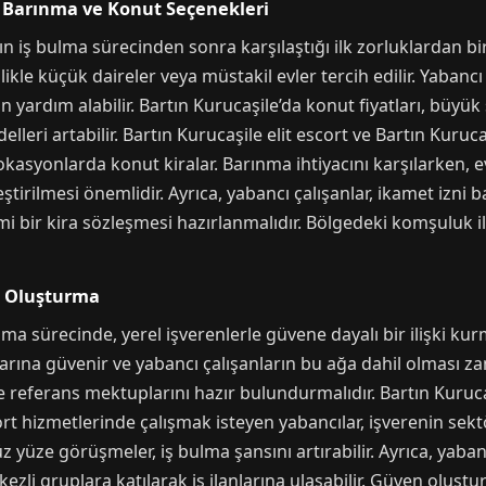
in Barınma ve Konut Seçenekleri
ın iş bulma sürecinden sonra karşılaştığı ilk zorluklardan b
llikle küçük daireler veya müstakil evler tercih edilir. Yabancı
 yardım alabilir. Bartın Kurucaşile’da konut fiyatları, büyük
elleri artabilir. Bartın Kurucaşile elit escort ve Bartın Kur
lokasyonlarda konut kiralar. Barınma ihtiyacını karşılarken, 
ştirilmesi önemlidir. Ayrıca, yabancı çalışanlar, ikamet izni
bir kira sözleşmesi hazırlanmalıdır. Bölgedeki komşuluk ili
en Oluşturma
lma sürecinde, yerel işverenlerle güvene dayalı bir ilişki kur
larına güvenir ve yabancı çalışanların bu ağa dahil olması zama
referans mektuplarını hazır bulundurmalıdır. Bartın Kurucaş
rt hizmetlerinde çalışmak isteyen yabancılar, işverenin sektör
üz yüze görüşmeler, iş bulma şansını artırabilir. Ayrıca, yaba
zli gruplara katılarak iş ilanlarına ulaşabilir. Güven oluşt