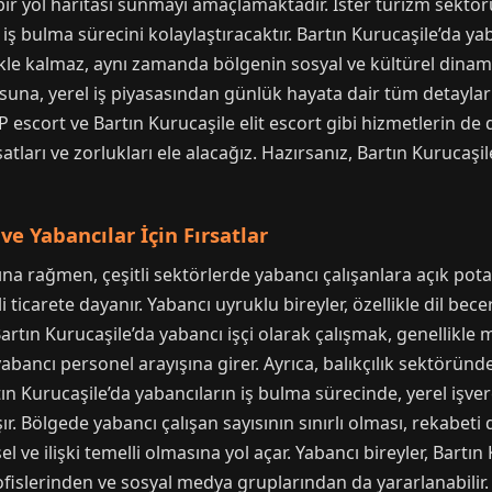
bir yol haritası sunmayı amaçlamaktadır. İster turizm sektörü
iş bulma sürecini kolaylaştıracaktır. Bartın Kurucaşile’da ya
ekle kalmaz, aynı zamanda bölgenin sosyal ve kültürel dinam
suna, yerel iş piyasasından günlük hayata dair tüm detayları 
P escort ve Bartın Kurucaşile elit escort gibi hizmetlerin de
satları ve zorlukları ele alacağız. Hazırsanız, Bartın Kurucaş
ve Yabancılar İçin Fırsatlar
ına rağmen, çeşitli sektörlerde yabancı çalışanlara açık pot
i ticarete dayanır. Yabancı uyruklu bireyler, özellikle dil beceri
artın Kurucaşile’da yabancı işçi olarak çalışmak, genellikle m
 yabancı personel arayışına girer. Ayrıca, balıkçılık sektöründe
rtın Kurucaşile’da yabancıların iş bulma sürecinde, yerel iş
 Bölgede yabancı çalışan sayısının sınırlı olması, rekabeti
ve ilişki temelli olmasına yol açar. Yabancı bireyler, Bartın 
ofislerinden ve sosyal medya gruplarından da yararlanabilir. 