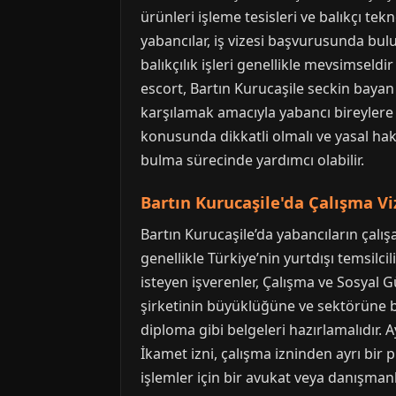
ürünleri işleme tesisleri ve balıkçı tek
yabancılar, iş vizesi başvurusunda bulu
balıkçılık işleri genellikle mevsimseldi
escort, Bartın Kurucaşile seckin bayan 
karşılamak amacıyla yabancı bireylere ek
konusunda dikkatli olmalı ve yasal hakla
bulma sürecinde yardımcı olabilir.
Bartın Kurucaşile'da Çalışma Vi
Bartın Kurucaşile’da yabancıların çalışa
genellikle Türkiye’nin yurtdışı temsilci
isteyen işverenler, Çalışma ve Sosyal 
şirketinin büyüklüğüne ve sektörüne bağ
diploma gibi belgeleri hazırlamalıdır. 
İkamet izni, çalışma izninden ayrı bir 
işlemler için bir avukat veya danışmanl