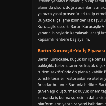
isteyen yabancı bireyler için kapsamlı 
alanında olsun, doğru adımları atmak, 
yalnızca yasal prosedürleri takip etm
Bu yazıda, çalışma izninden iş başvuru
Kurucaşile escort, Bartın Kurucaşile VI
yabancı bireylerin karşılaşabileceği fır
kapsamlı rehbere başlayalım.
Bartın Kurucaşile'da İş Piyasası 
Bartın Kurucaşile, küçük bir ilçe olmas
balıkçılık, turizm, tarım ve küçük ölçekl
turizm sektöründe ön plana çıkabilir. B
turistik tesisler, restoranlar ve oteller
fırsatlar bulunur. Bununla birlikte, Ba
güven ağı oluşturmak büyük önem taşır.
zamanda iş bulma sürecinin daha kişisel 
platformların yanı sıra yerel istihdam 