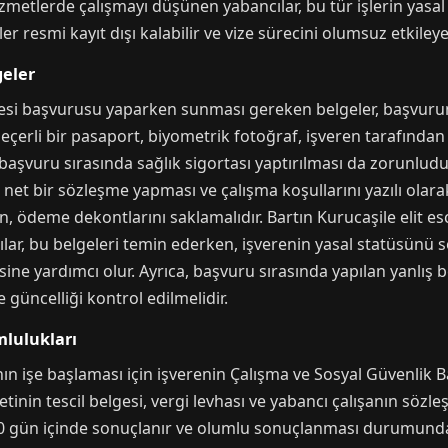
izmetlerde çalışmayı düşünen yabancılar, bu tür işlerin yasal
 resmi kayıt dışı kalabilir ve vize sürecini olumsuz etkileyeb
geler
izesi başvurusu yaparken sunması gereken belgeler, başvurun
eçerli bir pasaport, biyometrik fotoğraf, işveren tarafında
, başvuru sırasında sağlık sigortası yaptırılması da zorunludu
 net bir sözleşme yapması ve çalışma koşullarını yazılı olarak
ken, ödeme dekontlarını saklamalıdır. Bartın Kurucaşile elit 
lar, bu belgeleri temin ederken, işverenin yasal statüsünü s
sine yardımcı olur. Ayrıca, başvuru sırasında yapılan yanlış b
güncelliği kontrol edilmelidir.
mlulukları
nın işe başlaması için işverenin Çalışma ve Sosyal Güvenlik 
etinin tescil belgesi, vergi levhası ve yabancı çalışanın sözle
60 gün içinde sonuçlanır ve olumlu sonuçlanması durumunda 