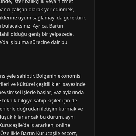
nde, ister balıkçılık veya hizmet
bancı çalışan olarak yer edinmek,
iklerine uyum sağlamayı da gerektirir.
bulacaksınız. Ayrıca, Bartın
 dahil olduğu geniş bir yelpazede,
ile’da iş bulma sürecine dair bu
ansiyele sahiptir. Bölgenin ekonomisi
leri ve kültürel çeşitlilikleri sayesinde
evsimsel işlerle başlar; yaz aylarında
 teknik bilgiye sahip kişiler için de
verenlerle doğrudan iletişim kurmak ve
 düşük kılar ancak bu durum, aynı
Kurucaşile’da iş ararken, online
Özellikle Bartın Kurucaşile escort,