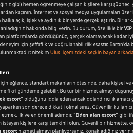
cağınız gibi) hemen öğrenmeye çalışan kişilere karşı şüphec
rdan kaçının. İnternet ve sosyal medya uygulamaları üzerind
lka açık, işlek ve aydınlık bir yerde gerçekleştirin. Bir ar
ladığınız hakkında bilgi verin. Bu durum, özellikle bir
VIP
yan platformlarda gördüğünüz, gerçek olamayacak kadar iyi v
eneyim için şeffaflık ve doğrulanabilirlik esastır. Bartın'da 
 bulunmaktadır; nitekim
Ulus ilçemizdeki seçkin bayan arkadaş
leri
 için eğlence, standart mekanların ötesinde, daha kişisel ve 
e fikri gündeme gelebilir. Bu tür bir hizmet almayı düşünüyo
ek escort
" olduğunu iddia eden ancak dolandırıcılık amacı g
yaparken son derece dikkatli olmalısınız. Güvenilir, kullanı
ih etmek, ilk ve en önemli adımdır. "
Elden alan escort
" gibi 
isteyen kişilere karşı temkinli olun. Güvenli bir hizmette, ö
n escort
hizmeti almayı planlıyorsanız, konakladığınız yer