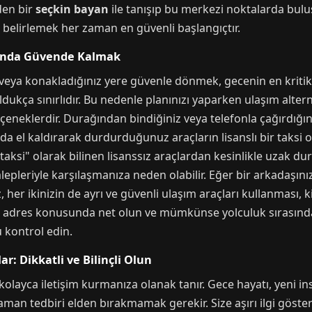
den bir
seçkin bayan
ile tanışıp bu merkezi noktalarda bulu
 belirlemek her zaman en güvenli başlangıçtır.
ğunda Güvende Kalmak
veya konakladığınız yere güvenle dönmek, gecenin en kritik 
ldukça sınırlıdır. Bu nedenle planınızı yaparken ulaşım alter
seçeneklerdir. Durağından bindiğiniz veya telefonla çağırdığın
olda el kaldırarak durdurduğunuz araçların lisanslı bir taksi
taksi" olarak bilinen lisanssız araçlardan kesinlikle uzak du
alepleriyle karşılaşmanıza neden olabilir. Eğer bir arkadaşını
, her ikinizin de ayrı ve güvenli ulaşım araçları kullanması, 
iniz adres konusunda net olun ve mümkünse yolculuk sırasınd
kontrol edin.
r: Dikkatli ve Bilinçli Olun
kolayca iletişim kurmanıza olanak tanır. Gece hayatı, yeni in
aman tedbiri elden bırakmamak gerekir. Size aşırı ilgi göstere