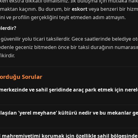
rken ekstra dikkatli olmalısınız. İlk buluşma için mutlaka hal
laşmaktan kaçının. Bu durum, bir
eskort
veya benzeri bir hizm
ni ve profilin gerçekliğini teyit etmeden adım atmayın.
lerdir?
güvenilir yolu ticari taksilerdir. Gece saatlerinde belediye 
 nedenle geceniz bitmeden önce bir taksi durağının numarası
kirdir.
 Sorduğu Sorular
 merkezinde ve sahil şeridinde araç park etmek için nerel
laşılan 'yerel meyhane' kültürü nedir ve bu mekanlar gec
sel mahremiyetimi korumak için özellikle sahil bölgesind