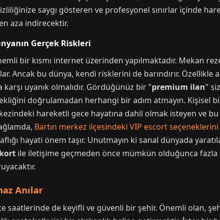
liliğinize saygı gösteren ve profesyonel sınırlar içinde hare
n aza indirecektir.
ünyanın Gerçek Riskleri
emli bir kısmı internet üzerinden yapılmaktadır. Mekan rez
lar. Ancak bu dünya, kendi risklerini de barındırır. Özellikle
ra karşı uyanık olmalıdır. Gördüğünüz bir "
premium ilan
" si
kliğini doğrulamadan herhangi bir adım atmayın. Kişisel bilgi
zindeki hareketli gece hayatına dahil olmak isteyen ve bu yö
 bağlamda,
Bartın merkez ilçesindeki VIP escort seçeneklerini
effaflığı hayati önem taşır. Unutmayın ki sanal dünyada yaratı
kort
ile iletişime geçmeden önce mümkün olduğunca fazla
uyacaktır.
maz Anılar
 saatlerinde de keyifli ve güvenli bir şehir. Önemli olan, şe