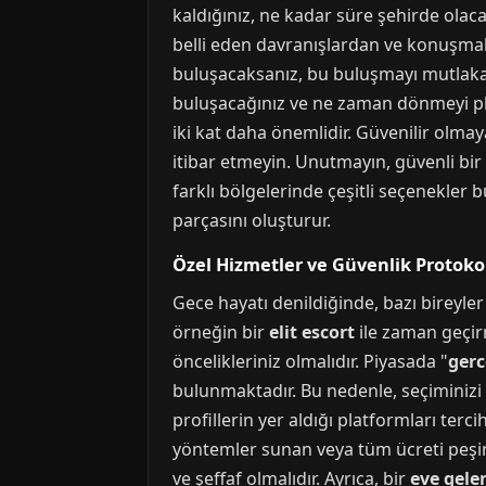
kaldığınız, ne kadar süre şehirde ola
belli eden davranışlardan ve konuşmala
buluşacaksanız, bu buluşmayı mutlaka ha
buluşacağınız ve ne zaman dönmeyi plan
iki kat daha önemlidir. Güvenilir olma
itibar etmeyin. Unutmayın, güvenli bir d
farklı bölgelerinde çeşitli seçenekler
parçasını oluşturur.
Özel Hizmetler ve Güvenlik Protokol
Gece hayatı denildiğinde, bazı bireyler
örneğin bir
elit escort
ile zaman geçirm
öncelikleriniz olmalıdır. Piyasada "
gerc
bulunmaktadır. Bu nedenle, seçiminizi 
profillerin yer aldığı platformları terc
yöntemler sunan veya tüm ücreti peşin 
ve şeffaf olmalıdır. Ayrıca, bir
eve gele