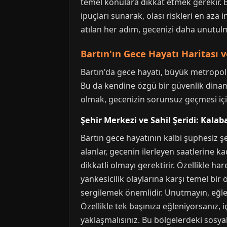
temel konulara dikkat etmek gerekir. Bu
ipuçları sunarak, olası riskleri en az
atılan her adım, gecenizi daha unutulm
Bartın'ın Gece Hayatı Haritası 
Bartın'da gece hayatı, büyük metropol
Bu da kendine özgü bir güvenlik dinami
olmak, gecenizin sorunsuz geçmesi için
Şehir Merkezi ve Sahil Şeridi: Kalab
Bartın gece hayatının kalbi şüphesiz şe
alanlar, gecenin ilerleyen saatlerine k
dikkatli olmayı gerektirir. Özellikle h
yankesicilik olaylarına karşı temel bir
sergilemek önemlidir. Unutmayın, eğlen
Özellikle tek başınıza eğleniyorsanız,
yaklaşmalısınız. Bu bölgelerdeki sosyal 