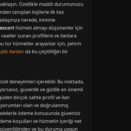
i yaklaşın. Özellikle maddi durumunuzu
en tanışılan kişilerle ilk kez
kadaşınıza nerede, kiminle
 escort
hizmeti almayı düşünenler için
aatler sunan profillere ve ilanlara
bu tür hizmetler arayanlar için, şehrin
lık ilanları
da bu çeşitliliğin bir
özel deneyimleri içerebilir. Bu noktada,
rsanız, güvenlik ve gizlilik en önemli
üden birçok sahte profil ve ilan
cı yorumları olan ve doğrulanmış
ifadelerle ödeme konusunda güvensiz
deme koşulları ve hizmetin içeriği net
in güvenliğinden ve bu duruma uygun