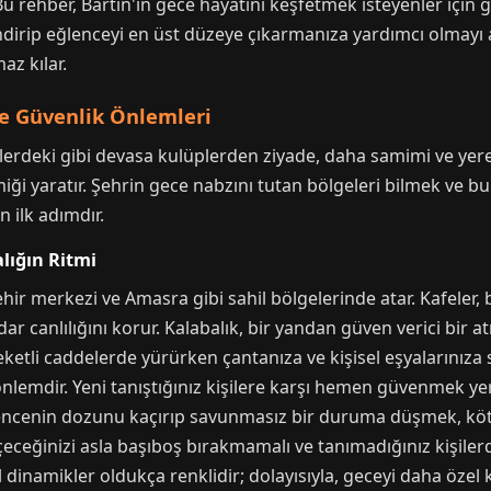
 rehber, Bartın'ın gece hayatını keşfetmek isteyenler için g
a indirip eğlenceyi en üst düzeye çıkarmanıza yardımcı olmayı
az kılar.
ve Güvenlik Önlemleri
lerdeki gibi devasa kulüplerden ziyade, daha samimi ve yer
ği yaratır. Şehrin gece nabzını tutan bölgeleri bilmek ve bu
 ilk adımdır.
alığın Ritmi
hir merkezi ve Amasra gibi sahil bölgelerinde atar. Kafeler, 
adar canlılığını korur. Kalabalık, bir yandan güven verici bi
areketli caddelerde yürürken çantanıza ve kişisel eşyalarınıza
 önlemdir. Yeni tanıştığınız kişilere karşı hemen güvenmek ye
cenin dozunu kaçırıp savunmasız bir duruma düşmek, kötü ni
 içeceğinizi asla başıboş bırakmamalı ve tanımadığınız kişil
dinamikler oldukça renklidir; dolayısıyla, geceyi daha özel kı