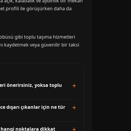
ka açık, kalabalık ve aydınlık bir mekan
et profili ile görüşürken daha da
otobüsü gibi toplu taşıma hizmetleri
nı kaydetmek veya güvenilir bir taksi
eri önerirsiniz, yoksa toplu
e dışarı çıkanlar için ne tür
e hangi noktalara dikkat