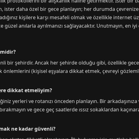
 protokollerini bir alışkanlık haline getirmektir. İster bir b
, ister daha özel bir gece planlayın; her durumda çevrenize 
ğınız kişilere karşı mesafeli olmak ve özellikle internet üze
güzel anılarla ayrılmanızı sağlayacaktır. Unutmayın, en iyi
 midir?
li bir şehirdir. Ancak her şehirde olduğu gibi, özellikle gece
k önlemlerini (kişisel eşyalara dikkat etmek, çevreyi gözle
ere dikkat etmeliyim?
eğiniz yerleri ve rotanızı önceden planlayın. Bir arkadaşınız
iz bırakmayın ve gece geç saatlerde ıssız sokaklardan kaçınar
şmak ne kadar güvenli?