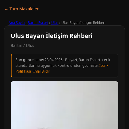
← Tum Makaleler
Ana Sayfa
›
Bartın Escort
›
Ulus
›
Ulus Bayan İletişim Rehberi
Ulus Bayan İletişim Rehberi
Bartın / Ulus
Son guncelleme:
23.04.2026
· Bu yazi, Bartın Escort icerik
standartlarina uygunluk kontrolunden gecmistir.
Icerik
Politikasi
·
Ihlal Bildir