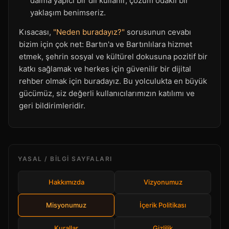
daima yapıcı bir dil kullanır, çözüm odaklı bir
yaklaşım benimseriz.
Kısacası,
"Neden buradayız?"
sorusunun cevabı
bizim için çok net: Bartın'a ve Bartınlılara hizmet
etmek, şehrin sosyal ve kültürel dokusuna pozitif bir
katkı sağlamak ve herkes için güvenilir bir dijital
rehber olmak için buradayız. Bu yolculukta en büyük
gücümüz, siz değerli kullanıcılarımızın katılımı ve
geri bildirimleridir.
YASAL / BILGI SAYFALARI
Hakkımızda
Vizyonumuz
Misyonumuz
İçerik Politikası
Kurallar
Gizlilik